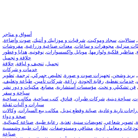
أسواق و متاجر
,
ستالايت
,
سجاد وموكيت
,
شرقيات و موزاييك و أنتيك
,
صوت وإضاءة
,
ّات‏ منزلية
,
مجوهرات‏ و ساعات
,
معدات صناعية وزراعية
,
مفروشات
,
مناظير فلكية ولوازمها
,
موبايل وإكسسوارات
,
نوفوتيه
,
هدايا وعطور
حلاقة و تجميل
تجميل
,
تنحيف و لياقة
,
حلاقة
خدمات و شركات
,
بريد وشحن
,
تجهيزات صوت و صورة
,
تخليص جمركي
,
ترجمة
,
تطوير
,
خدمات نفطية
,
رقابة الجودة
,
زراعة
,
شركات تأمين
,
طباعة وتغليف
,
فن تشكيلي و نحت
,
مؤسسات أستشارية
,
مصابغ
,
مكتبات و دور نشر
سياحة و سفر
ات
,
سياحة دينية
,
شركات طيران
,
فنادق
,
كتب سياحية
,
مكاتب سياحية
سيارات و آليات ثقيلة
راجات نارية وعادية
,
صيانة وقطع تبديل
,
مكاتب بيع السيارات
,
وكالات
صحة و دواء
ة
,
تصوير شعاعي
,
تعويضات سنية
,
تغذية
,
رعاية طبية
,
صناعة كيميائية
,
دعات ومعامل أدوية
,
مشافي ومستوصفات
,
نظارات طبية وشمسية
صناعة