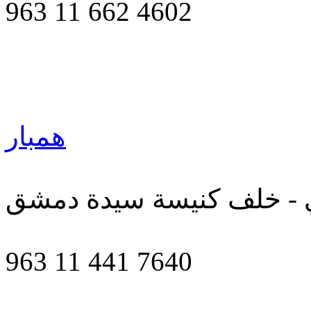
963 11 662 4602
همبار
ي - خلف كنيسة سيدة دمشق
963 11 441 7640