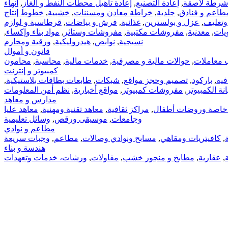
شرطة لاصقة
,
إعادة التصنيع
,
إعادة تأهيل محطات النفط و الغاز
,
انهاء
طاعم و فنادق
,
جلدية
,
خراطة معادن ومسننات
,
خشبية
,
خطوط إنتاج
وتغليف
,
عزل و بولسترين
,
غذائية
,
فرش و بياضات
,
قرطاسية و لوازم
يات
,
معدنية
,
مفروشات مكتبية
,
مفروشات وستائر
,
مواد بناء وإكساء
,
نسيجية
,
نوابض
,
هيدروليكية
,
ورقية ومحارم
قانون و أموال
 معاملات
,
حوالات مالية و مصرفية
,
خدمات مالية
,
محاسبة
,
محامون
كمبيوتر و إنترنت
فيه
,
باركود
,
تصميم وحجز مواقع
,
شبكات
,
طابعات بطاقات بلاستيكية
,
ة الكمبيوتر
,
مفروشات كمبيوتر
,
مواقع أخبارية
,
نظم أمن المعلومات
مدارس و معاهد
اصة وروضات أطفال
,
مراكز ثقافية
,
معاهد تقنية ومهنية
,
معاهد عليا
وجامعات
,
موسيقى ورقص
,
وسائل تعليمية
مطاعم و نوادي
,
كافيتريات ومقاهي
,
مسابح ونوادي وصالات
,
مطاعم
,
وجبات سريعة
هندسة و بناء
,
عقارية
,
مطابخ و منجور خشب
,
مقاولات
,
ورشات، خدمات وتعهدات