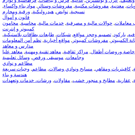
وتغليف
,
عزل و بولسترين
,
غذائية
,
فرش و بياضات
,
قرطاسية و لوازم
يات
,
معدنية
,
مفروشات مكتبية
,
مفروشات وستائر
,
مواد بناء وإكساء
,
نسيجية
,
نوابض
,
هيدروليكية
,
ورقية ومحارم
قانون و أموال
 معاملات
,
حوالات مالية و مصرفية
,
خدمات مالية
,
محاسبة
,
محامون
كمبيوتر و إنترنت
فيه
,
باركود
,
تصميم وحجز مواقع
,
شبكات
,
طابعات بطاقات بلاستيكية
,
ة الكمبيوتر
,
مفروشات كمبيوتر
,
مواقع أخبارية
,
نظم أمن المعلومات
مدارس و معاهد
اصة وروضات أطفال
,
مراكز ثقافية
,
معاهد تقنية ومهنية
,
معاهد عليا
وجامعات
,
موسيقى ورقص
,
وسائل تعليمية
مطاعم و نوادي
,
كافيتريات ومقاهي
,
مسابح ونوادي وصالات
,
مطاعم
,
وجبات سريعة
هندسة و بناء
,
عقارية
,
مطابخ و منجور خشب
,
مقاولات
,
ورشات، خدمات وتعهدات