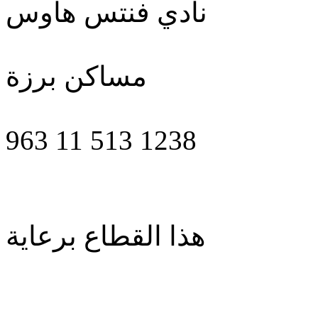
نادي فنتس هاوس
مساكن برزة
963 11 513 1238
هذا القطاع برعاية