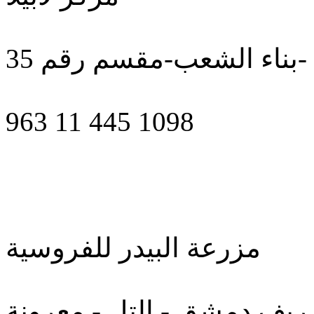
 -بناء الشعب-مقسم رقم 35
963 11 445 1098
مزرعة البيدر للفروسية
ريف دمشق - التل - معرونة