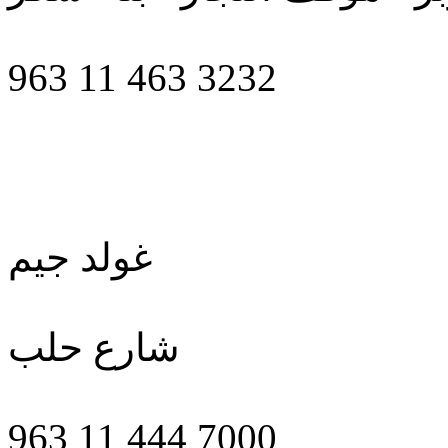
963 11 463 3232
غولد جيم
شارع حلب
963 11 444 7000