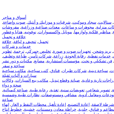
أسواق و متاجر
,
ستالايت
,
سجاد وموكيت
,
شرقيات و موزاييك و أنتيك
,
صوت وإضاءة
,
ّات‏ منزلية
,
مجوهرات‏ و ساعات
,
معدات صناعية وزراعية
,
مفروشات
,
مناظير فلكية ولوازمها
,
موبايل وإكسسوارات
,
نوفوتيه
,
هدايا وعطور
حلاقة و تجميل
تجميل
,
تنحيف و لياقة
,
حلاقة
خدمات و شركات
,
بريد وشحن
,
تجهيزات صوت و صورة
,
تخليص جمركي
,
ترجمة
,
تطوير
,
خدمات نفطية
,
رقابة الجودة
,
زراعة
,
شركات تأمين
,
طباعة وتغليف
,
فن تشكيلي و نحت
,
مؤسسات أستشارية
,
مصابغ
,
مكتبات و دور نشر
سياحة و سفر
ات
,
سياحة دينية
,
شركات طيران
,
فنادق
,
كتب سياحية
,
مكاتب سياحية
سيارات و آليات ثقيلة
راجات نارية وعادية
,
صيانة وقطع تبديل
,
مكاتب بيع السيارات
,
وكالات
صحة و دواء
ة
,
تصوير شعاعي
,
تعويضات سنية
,
تغذية
,
رعاية طبية
,
صناعة كيميائية
,
دعات ومعامل أدوية
,
مشافي ومستوصفات
,
نظارات طبية وشمسية
صناعة
شرطة لاصقة
,
إعادة التصنيع
,
إعادة تأهيل محطات النفط و الغاز
,
انهاء
طاعم و فنادق
,
جلدية
,
خراطة معادن ومسننات
,
خشبية
,
خطوط إنتاج