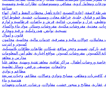
دعات ومعامل أدوية
,
مشافي ومستوصفات
,
نظارات طبية وشمسية
صناعة
شرطة لاصقة
,
إعادة التصنيع
,
إعادة تأهيل محطات النفط و الغاز
,
انهاء
طاعم و فنادق
,
جلدية
,
خراطة معادن ومسننات
,
خشبية
,
خطوط إنتاج
وتغليف
,
عزل و بولسترين
,
غذائية
,
فرش و بياضات
,
قرطاسية و لوازم
يات
,
معدنية
,
مفروشات مكتبية
,
مفروشات وستائر
,
مواد بناء وإكساء
,
نسيجية
,
نوابض
,
هيدروليكية
,
ورقية ومحارم
قانون و أموال
 معاملات
,
حوالات مالية و مصرفية
,
خدمات مالية
,
محاسبة
,
محامون
كمبيوتر و إنترنت
فيه
,
باركود
,
تصميم وحجز مواقع
,
شبكات
,
طابعات بطاقات بلاستيكية
,
ة الكمبيوتر
,
مفروشات كمبيوتر
,
مواقع أخبارية
,
نظم أمن المعلومات
مدارس و معاهد
اصة وروضات أطفال
,
مراكز ثقافية
,
معاهد تقنية ومهنية
,
معاهد عليا
وجامعات
,
موسيقى ورقص
,
وسائل تعليمية
مطاعم و نوادي
,
كافيتريات ومقاهي
,
مسابح ونوادي وصالات
,
مطاعم
,
وجبات سريعة
هندسة و بناء
,
عقارية
,
مطابخ و منجور خشب
,
مقاولات
,
ورشات، خدمات وتعهدات