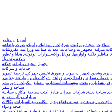
أسواق و متاجر
,
ستالايت
,
سجاد وموكيت
,
شرقيات و موزاييك و أنتيك
,
صوت وإضاءة
,
ّات‏ منزلية
,
مجوهرات‏ و ساعات
,
معدات صناعية وزراعية
,
مفروشات
,
مناظير فلكية ولوازمها
,
موبايل وإكسسوارات
,
نوفوتيه
,
هدايا وعطور
حلاقة و تجميل
تجميل
,
تنحيف و لياقة
,
حلاقة
خدمات و شركات
,
بريد وشحن
,
تجهيزات صوت و صورة
,
تخليص جمركي
,
ترجمة
,
تطوير
,
خدمات نفطية
,
رقابة الجودة
,
زراعة
,
شركات تأمين
,
طباعة وتغليف
,
فن تشكيلي و نحت
,
مؤسسات أستشارية
,
مصابغ
,
مكتبات و دور نشر
سياحة و سفر
ات
,
سياحة دينية
,
شركات طيران
,
فنادق
,
كتب سياحية
,
مكاتب سياحية
سيارات و آليات ثقيلة
راجات نارية وعادية
,
صيانة وقطع تبديل
,
مكاتب بيع السيارات
,
وكالات
صحة و دواء
ة
,
تصوير شعاعي
,
تعويضات سنية
,
تغذية
,
رعاية طبية
,
صناعة كيميائية
,