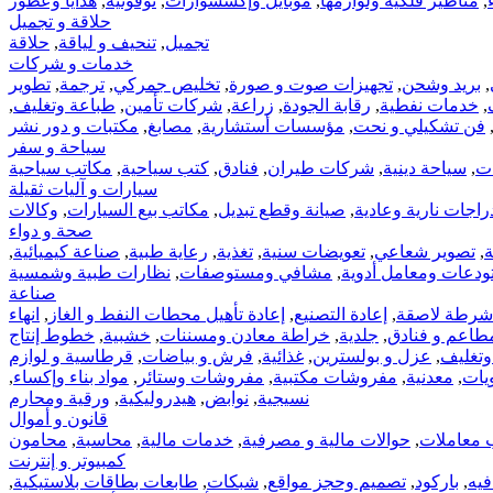
,
مناظير فلكية ولوازمها
,
موبايل وإكسسوارات
,
نوفوتيه
,
هدايا وعطور
حلاقة و تجميل
تجميل
,
تنحيف و لياقة
,
حلاقة
خدمات و شركات
,
بريد وشحن
,
تجهيزات صوت و صورة
,
تخليص جمركي
,
ترجمة
,
تطوير
,
خدمات نفطية
,
رقابة الجودة
,
زراعة
,
شركات تأمين
,
طباعة وتغليف
,
فن تشكيلي و نحت
,
مؤسسات أستشارية
,
مصابغ
,
مكتبات و دور نشر
سياحة و سفر
ات
,
سياحة دينية
,
شركات طيران
,
فنادق
,
كتب سياحية
,
مكاتب سياحية
سيارات و آليات ثقيلة
راجات نارية وعادية
,
صيانة وقطع تبديل
,
مكاتب بيع السيارات
,
وكالات
صحة و دواء
ة
,
تصوير شعاعي
,
تعويضات سنية
,
تغذية
,
رعاية طبية
,
صناعة كيميائية
,
دعات ومعامل أدوية
,
مشافي ومستوصفات
,
نظارات طبية وشمسية
صناعة
شرطة لاصقة
,
إعادة التصنيع
,
إعادة تأهيل محطات النفط و الغاز
,
انهاء
طاعم و فنادق
,
جلدية
,
خراطة معادن ومسننات
,
خشبية
,
خطوط إنتاج
وتغليف
,
عزل و بولسترين
,
غذائية
,
فرش و بياضات
,
قرطاسية و لوازم
يات
,
معدنية
,
مفروشات مكتبية
,
مفروشات وستائر
,
مواد بناء وإكساء
,
نسيجية
,
نوابض
,
هيدروليكية
,
ورقية ومحارم
قانون و أموال
 معاملات
,
حوالات مالية و مصرفية
,
خدمات مالية
,
محاسبة
,
محامون
كمبيوتر و إنترنت
فيه
,
باركود
,
تصميم وحجز مواقع
,
شبكات
,
طابعات بطاقات بلاستيكية
,