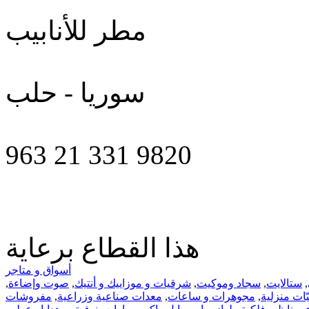
مطر للأنابيب
سوريا - حلب
963 21 331 9820
هذا القطاع برعاية
أسواق و متاجر
,
ستالايت
,
سجاد وموكيت
,
شرقيات و موزاييك و أنتيك
,
صوت وإضاءة
,
ّات‏ منزلية
,
مجوهرات‏ و ساعات
,
معدات صناعية وزراعية
,
مفروشات