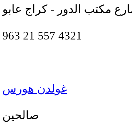
رع مكتب الدور - كراج عابو
963 21 557 4321
غولدن هورس
صالحين