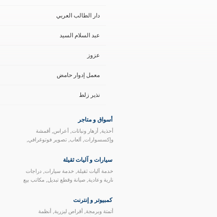
دار الطالب العربي
عبد السلام السيد
عزوز
معمل إدوار حامض
نذير زلط
أسواق و متاجر
,
,
,
أحذية
أزهار ونباتات
أعراس
أقمشة
,
,
,
وإكسسوارات
ألعاب‏
تصوير فوتوغرافي
,
,
ستالايت
سجاد وموكيت
شرقيات و موزاييك
,
,
,
و أنتيك
صوت وإضاءة
عطارة
غذائيات، بن
سيارات و آليات ثقيلة
,
,
ومكسرات
فرش وبياضات منزلية
كهربائيات
,
,
خدمة آليات ثقيلة
خدمة سيارات
دراجات
,
,
و إلكترونيّات‏ منزلية
مجوهرات‏ و ساعات
,
,
نارية وعادية
صيانة وقطع تبديل
مكاتب بيع
,
,
معدات صناعية وزراعية
مفروشات وستائر
,
السيارات
وكالات
,
,
مكتبات و قرطاسيّة
ملبوسات وأزياء
مناظير
كمبيوتر و إنترنت
,
,
فلكية ولوازمها
موبايل وإكسسوارات
,
نوفوتيه
هدايا وعطور
,
,
أتمتة وبرمجة
أقراص ليزرية
أنظمة