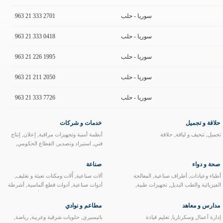
سوريا - حلب
963 21 333 2701
سوريا - حلب
963 21 333 0418
سوريا - حلب
963 21 226 1995
سوريا - حلب
963 21 211 2050
سوريا - حلب
963 21 333 7726
حلاقة و تجميل
خدمات و شركات
,
,
,
,
تجميل
تنحيف و لياقة
حلاقة
أنظمة أمنية وتجهيزات مراقبة
إعلان
إنتاج
,
,
,
فني
استيراد وتصدير
القطاع الحكومي
,
,
بريد وشحن
تجهيزات صوت و صورة
تخليص
,
,
,
جمركي
ترجمة
تطوير وتدريب
تنظيم
صحة و دواء
صناعة
,
,
معارض
توظيف
حماية الملكية الفكرية و
,
,
,
,
أطباء وعيادات
أطراف صناعية
المعالجة
آلات صناعية
آًلات ومكنات تعبئة و تغليف
,
,
,
التجارية
خدمات تنظيف
خدمات نفطية
,
,
,
,
الفيزيائية والطب البديل
تجهيزات طبية
أدوات صناعية
أدوات قطع ألماسية
أشرطة
,
,
,
رقابة الجودة
زراعة
شركات تأمين
طباعة
,
,
,
,
,
تصوير شعاعي
تعويضات سنية
تغذية
رعاية
لاصقة
إعادة التصنيع
إعادة تأهيل محطات
,
,
وتغليف
فرق إنشاد ديني
فن تشكيلي و
,
,
,
,
,
طبية
صناعة كيميائية
صيدليات
طب
النفط و الغاز
انهاء وتلميع القوالب
بلاستيكية
مدارس و معاهد
مطاعم و نوادي
,
,
,
نحت
مؤسسات أستشارية
مصابغ
مكتبات
,
,
,
,
الأسنان
كتب طبية
مخابر تحاليل طبية
ولدائن
تجهيزات مستودعات و محلات
و دور نشر
,
,
,
,
إدارة أعمال وسكرتاريا
تعليم قيادة
باتيسيري
حلويات شرقية وغربية
رياضة
,
,
,
,
مستودعات ومعامل أدوية
مشافي
تجارية
تجهيزات مطاعم و فنادق
جلدية