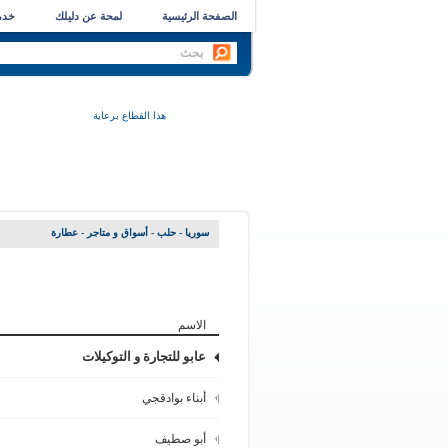
الصفحة الرئيسية
لمحة عن دليلك
خدما
هذا القطاع برعاية
سوريا - حلب
-
أسواق و متاجر
- عطارة
الاسم
عابو للتجارة و التوكيلات
أبناء بوادقجي
أبو صطيف