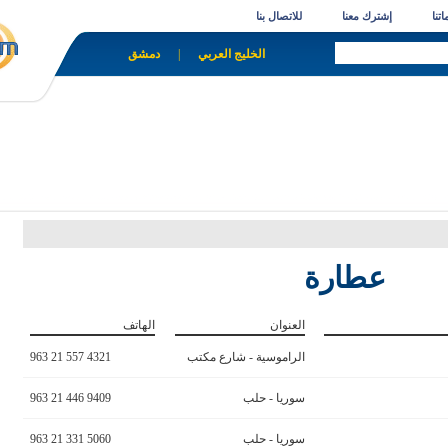
تنا
إشترك معنا
للاتصال بنا
الخليج العربي
|
دمشق
عطارة
العنوان
الهاتف
الراموسية - شارع مكتب
963 21 557 4321
الدور - كراج عابو
سوريا - حلب
963 21 446 9409
سوريا - حلب
963 21 331 5060