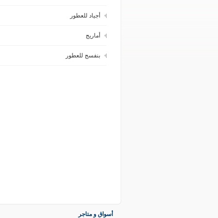
أجياد للعطور
أماريج
بنفسج للعطور
أسواق و متاجر