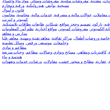
يات
,
معدنية
,
مفروشات مكتبية
,
مفروشات وستائر
,
مواد بناء وإكساء
,
نسيجية
,
نوابض
,
هيدروليكية
,
ورقية ومحارم
قانون و أموال
 معاملات
,
حوالات مالية و مصرفية
,
خدمات مالية
,
محاسبة
,
محامون
كمبيوتر و إنترنت
فيه
,
باركود
,
تصميم وحجز مواقع
,
شبكات
,
طابعات بطاقات بلاستيكية
,
ة الكمبيوتر
,
مفروشات كمبيوتر
,
مواقع أخبارية
,
نظم أمن المعلومات
مدارس و معاهد
اصة وروضات أطفال
,
مراكز ثقافية
,
معاهد تقنية ومهنية
,
معاهد عليا
وجامعات
,
موسيقى ورقص
,
وسائل تعليمية
مطاعم و نوادي
,
كافيتريات ومقاهي
,
مسابح ونوادي وصالات
,
مطاعم
,
وجبات سريعة
هندسة و بناء
,
عقارية
,
مطابخ و منجور خشب
,
مقاولات
,
ورشات، خدمات وتعهدات