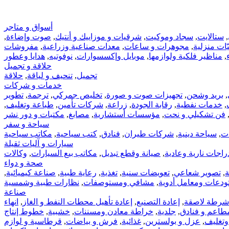
أسواق و متاجر
,
ستالايت
,
سجاد وموكيت
,
شرقيات و موزاييك و أنتيك
,
صوت وإضاءة
,
ّات‏ منزلية
,
مجوهرات‏ و ساعات
,
معدات صناعية وزراعية
,
مفروشات
,
مناظير فلكية ولوازمها
,
موبايل وإكسسوارات
,
نوفوتيه
,
هدايا وعطور
حلاقة و تجميل
تجميل
,
تنحيف و لياقة
,
حلاقة
خدمات و شركات
,
بريد وشحن
,
تجهيزات صوت و صورة
,
تخليص جمركي
,
ترجمة
,
تطوير
,
خدمات نفطية
,
رقابة الجودة
,
زراعة
,
شركات تأمين
,
طباعة وتغليف
,
فن تشكيلي و نحت
,
مؤسسات أستشارية
,
مصابغ
,
مكتبات و دور نشر
سياحة و سفر
ات
,
سياحة دينية
,
شركات طيران
,
فنادق
,
كتب سياحية
,
مكاتب سياحية
سيارات و آليات ثقيلة
راجات نارية وعادية
,
صيانة وقطع تبديل
,
مكاتب بيع السيارات
,
وكالات
صحة و دواء
ة
,
تصوير شعاعي
,
تعويضات سنية
,
تغذية
,
رعاية طبية
,
صناعة كيميائية
,
دعات ومعامل أدوية
,
مشافي ومستوصفات
,
نظارات طبية وشمسية
صناعة
شرطة لاصقة
,
إعادة التصنيع
,
إعادة تأهيل محطات النفط و الغاز
,
انهاء
طاعم و فنادق
,
جلدية
,
خراطة معادن ومسننات
,
خشبية
,
خطوط إنتاج
وتغليف
,
عزل و بولسترين
,
غذائية
,
فرش و بياضات
,
قرطاسية و لوازم